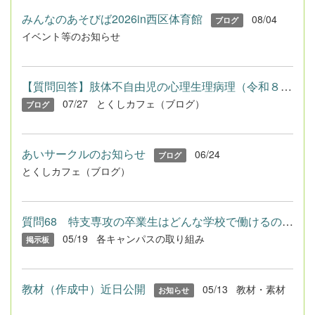
みんなのあそびば2026in西区体育館
08/04
ブログ
イベント等のお知らせ
【質問回答】肢体不自由児の心理生理病理（令和８年度免許法認定...
07/27
とくしカフェ（ブログ）
ブログ
あいサークルのお知らせ
06/24
ブログ
とくしカフェ（ブログ）
質問68 特支専攻の卒業生はどんな学校で働けるのですか？
05/19
各キャンパスの取り組み
掲示板
教材（作成中）近日公開
05/13
教材・素材
お知らせ