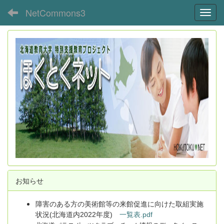
NetCommons3
Toggl
お知らせ
障害のある方の美術館等の来館促進に向けた取組実施
状況(北海道内2022年度)
一覧表.pdf