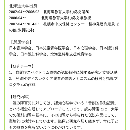
北海道大学出身
2002/04〜2006/03 北海道教育大学札幌校 講師
2006/04〜
北海道教育大学札幌校 准教授
2007/04〜2014/03
札幌市中央保健センター 精神発達判定員 そ
の他(教員以外)
【所属学会】
日本音声学会、
日本児童青年医学会、
日本心理学会、
日本認知科
学会、
日本認知科学会、
北海道特別支援教育学会
【研究テーマ】
1. 自閉症スペクトラム障害の認知特性に関する研究と支援活動
2.
発達性ディスレクシア児童の障害メカニズムの検討と指導プ
ログラムの作成
【研究内容】
・読み障害児に対しては、認知心理学でいう「音韻的作動記憶」
という概念を通じてアプローチしています。読み障害では、大学
での個別指導を基本に、その指導から得られた仮説を元にして、
実験的に検討をしています。臨床と研究を切り離さず、常に子ど
もの観察を怠らないように心がけています。