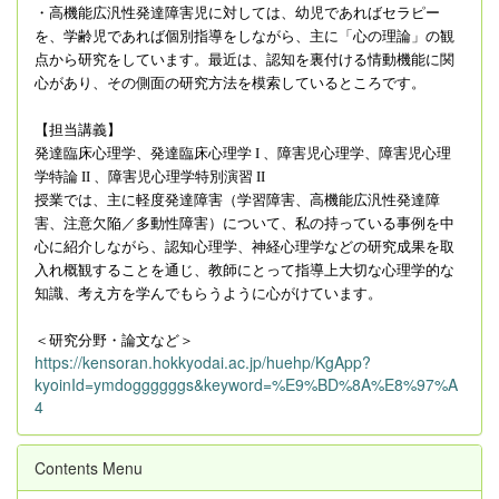
・高機能広汎性発達障害児に対しては、幼児であればセラピー
を、学齢児であれば個別指導をしながら、主に「心の理論」の観
点から研究をしています。最近は、認知を裏付ける情動機能に関
心があり、その側面の研究方法を模索しているところです。
【担当講義】
発達臨床心理学、発達臨床心理学 I 、障害児心理学、障害児心理
学特論 II 、障害児心理学特別演習 II
授業では、主に軽度発達障害（学習障害、高機能広汎性発達障
害、注意欠陥／多動性障害）について、私の持っている事例を中
心に紹介しながら、認知心理学、神経心理学などの研究成果を取
入れ概観することを通じ、教師にとって指導上大切な心理学的な
知識、考え方を学んでもらうように心がけています。
＜研究分野・論文など＞
https://kensoran.hokkyodai.ac.jp/huehp/KgApp?
kyoinId=ymdoggggggs&keyword=%E9%BD%8A%E8%97%A
4
Contents Menu