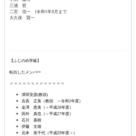
三浦 哲
二宮 信一 (令和1年3月まで
大久保 賢一
【ふじのめ学級】
転出したメンバー
＝＝＝＝＝＝＝＝＝＝＝＝＝
津田安彦(教頭)
吉呑 正美（教頭 ～令和2年度）
金澤 恵美（～平成28年度）
田外 真也（～平成27年度）
石川 基樹
伊藤 文雄
北本 美千代（平成
23
年度～）