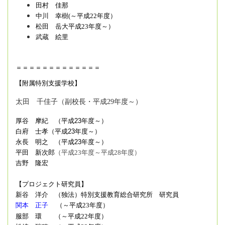
田村 佳那
中川 幸樹(～平成
22
年度）
松田 岳大平成
23
年度～）
武蔵 絵里
＝＝＝＝＝＝＝＝＝＝＝＝＝
【附属特別支援学校】
太田 千佳子（副校長・平成29年度～）
厚谷 摩紀 （平成
23
年度～）
白府 士孝
（平成
23
年度～）
永長 明之 （平成
23
年度～）
平田 新次郎
（平成
23
年度～平成28年度）
吉野 隆宏
【プロジェクト研究員】
新谷 洋介 （独法）特別支援教育総合研究所 研究員
関本 正子
（～平成
23
年度）
服部 環 （～平成
22
年度）