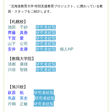
「北海道教育大学 特別支援教育プロジェクト」に携わっている教
員・スタッフをご紹介します。
【札幌校】
池田 千紗
研究者総覧
齊藤 真善
研究者総覧
千賀 愛
研究者総覧
山下 公司
研究者総覧
安井 友康
研究者総覧
個人HP
【教職大学院】
清都 康雄
研究者総覧
川俣
智路
研究者総覧
【旭川校】
萩原 拓
研究者総覧
研究者総覧
蔦森 英史
片桐 正敏
研究者総覧