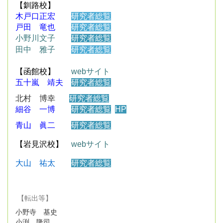
【釧路校】
木戸口正宏
研究者総覧
戸田 竜也
研究者総覧
小野川文子
研究者総覧
田中 雅子
研究者総覧
【函館校】
webサイト
五十嵐 靖夫
研究者総覧
北村 博幸
研究者総覧
細谷 一博
研究者総覧
HP
青山 眞二
研究者総覧
【岩見沢校】
webサイト
大山 祐太
研
究者総覧
【転出等】
小野寺 基史
小渕 隆司