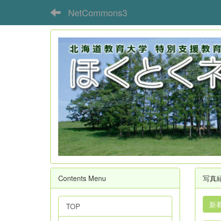
NetCommons3
Contents Menu
写真
新
TOP