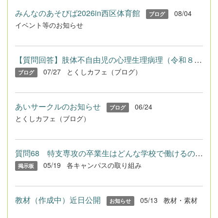
みんなのあそびば2026in西区体育館
08/04
ブログ
イベント等のお知らせ
【質問回答】肢体不自由児の心理生理病理（令和８年度免許法認定...
07/27
とくしカフェ（ブログ）
ブログ
あいサークルのお知らせ
06/24
ブログ
とくしカフェ（ブログ）
質問68 特支専攻の卒業生はどんな学校で働けるのですか？
05/19
各キャンパスの取り組み
掲示板
教材（作成中）近日公開
05/13
教材・素材
お知らせ