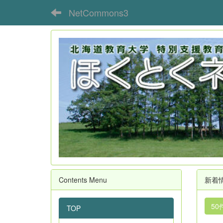
NetCommons3
Contents Menu
新着
50
TOP