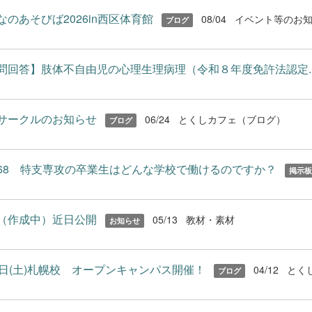
なのあそびば2026in西区体育館
08/04
イベント等のお
ブログ
問回答】肢体不自由児の心理生理病理（令和８年度免許法認定..
サークルのお知らせ
06/24
とくしカフェ（ブログ）
ブログ
68 特支専攻の卒業生はどんな学校で働けるのですか？
掲示板
（作成中）近日公開
05/13
教材・素材
お知らせ
1日(土)札幌校 オープンキャンパス開催！
04/12
とく
ブログ