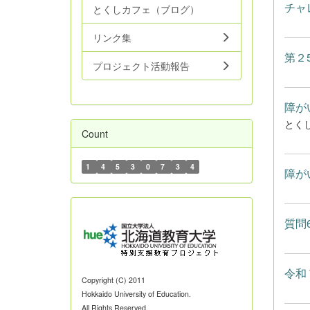
チャ
とくしカフェ（ブログ）
リンク集
第２
プロジェクト活動報告
障が
とく
Count
1
4
5
3
0
7
3
4
障が
質問
令和
Copyright (C) 2011
Hokkaido University of Education.
All Rights Reserved.