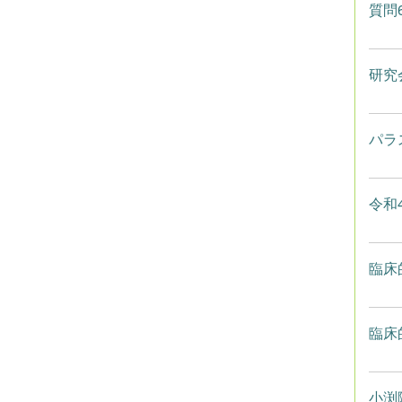
質問
研究
パラ
令和
臨床
臨床
小渕