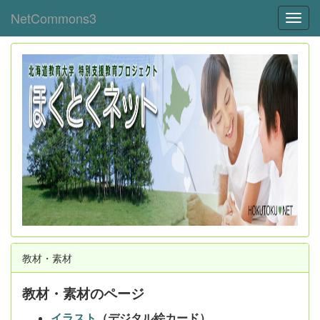
NetCommons3
Toggl
教材・素材
教材・素材のページ
イラスト
（デジタル絵カード）