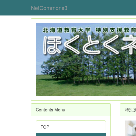
NetCommons3
Contents Menu
特別
TOP