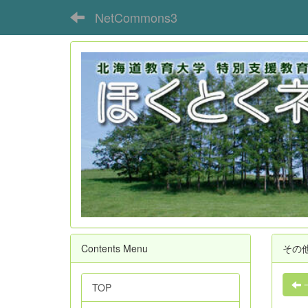
NetCommons3
Contents Menu
その
TOP