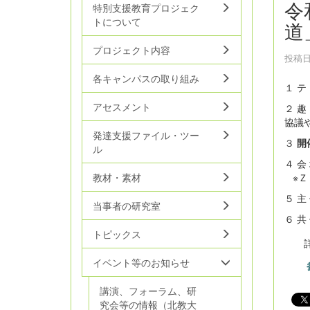
令
特別支援教育プロジェク
トについて
道
プロジェクト内容
投稿日時
各キャンパスの取り組み
１ テ
アセスメント
２ 
協議
発達支援ファイル・ツー
３
開
ル
４ 会
※Ｚ
教材・素材
５ 主
当事者の研究室
６ 
トピックス
詳
イベント等のお知らせ
講演、フォーラム、研
究会等の情報（北教大