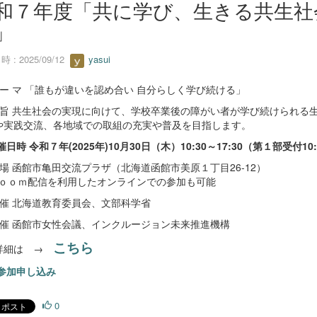
和７年度「共に学び、生きる共生社会
」
 : 2025/09/12
yasui
 ー マ 「誰もが違いを認め合い 自分らしく学び続ける」
趣 旨 共生社会の実現に向けて、学校卒業後の障がい者が学び続けられる
や実践交流、各地域での取組の充実や普及を目指します。
催日時 令和７年(2025年)10月30日（木）10:30～17:30（第１部受付10
 場 函館市亀田交流プラザ（北海道函館市美原１丁目26-12）
ｏｏｍ配信を利用したオンラインでの参加も可能
 催 北海道教育委員会、文部科学省
共 催 函館市女性会議、インクルージョン未来推進機構
こちら
細は →
参加申し込み
0