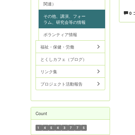
関連）
0
その他、講演、フォー
ラム、研究会等の情報
ボランティア情報
福祉・保健・労働
とくしカフェ（ブログ）
リンク集
プロジェクト活動報告
Count
1
4
5
4
3
7
7
5