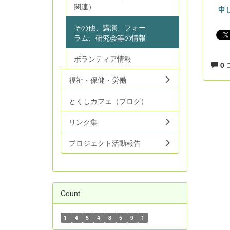
関連）
申
その他、講演、フォー
ラム、研究会等の情報
ボランティア情報
0
福祉・保健・労働
とくしカフェ（ブログ）
リンク集
プロジェクト活動報告
Count
1
4
5
4
8
5
9
1