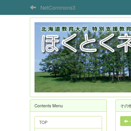
NetCommons3
Contents Menu
その
TOP