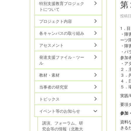
第
特別支援教育プロジェク
トについて
投稿日時
プロジェクト内容
1．
各キャンパスの取り組み
・障
ーツ
アセスメント
・障
・パ
発達支援ファイル・ツー
参加
ル
・ア
２．
３．
教材・素材
４．日時
５．
当事者の研究室
実践/
トピックス
要項
イベント等のお知らせ
参加
資料
講演、フォーラム、研
きる
究会等の情報（北教大