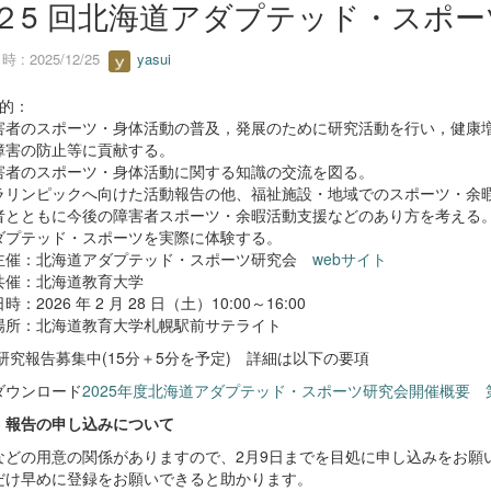
２5 回北海道アダプテッド・スポー
 : 2025/12/25
yasui
目的：
害者のスポーツ・身体活動の普及，発展のために研究活動を行い，健康
障害の防止等に貢献する。
害者のスポーツ・身体活動に関する知識の交流を図る。
ラリンピックへ向けた活動報告の他、福祉施設・地域でのスポーツ・余
者とともに今後の障害者スポーツ・余暇活動支援などのあり方を考える
ダプテッド・スポーツを実際に体験する。
主催：北海道アダプテッド・スポーツ研究会
webサイト
共催：北海道教育大学
：2026 年 2 月 28 日（土）10:00～16:00
場所：北海道教育大学札幌駅前サテライト
研究報告募集中(15分＋5分を予定) 詳細は以下の要項
ダウンロード
2025年度北海道アダプテッド・スポーツ研究会開催概要 第１
・報告の申し込みについて
などの用意の関係がありますので、2月9日までを目処に申し込みをお願
だけ早めに登録をお願いできると助かります。