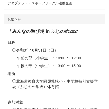
アダプテッド・スポーツサークル連携企画
お知らせ
「みんなの遊び場
in
ふじのめ
2021
」
日程
◯令和
3
年
10
月
31
日（日）
午前の部（小学生）：
10:00
〜
12:00
午後の部（中学生）：
13:00
〜
15:00
場所
◯北海道教育大学附属札幌小・中学校特別支援学
級（ふじのめ学級）体育館
参加対象