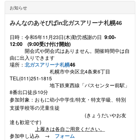
お知らせ
みんなのあそびばin北ガスアリーナ札幌46
日時：令和
5
年
11
月
23
日
(
木
)
勤労感謝の日
9:00-
12:00 (9:00受け付け開始)
開会式や閉会式はありません。開催時間中は自
由に出入りできます
場所：
北ガスアリーナ札幌
46
札幌市中央区北
4
条東
6
丁目
TEL(011)251-1815
地下鉄東西線「
バスセンター前駅
」
8
番出口徒歩
10
分
参加対象：おもに幼小中学生/特支・特支学級、特別
支援学校等の児童生徒
(
きょうだいやお友
達も歓迎です
)
上履きは各自ご用意ください。
参加申し込み →
フォーム