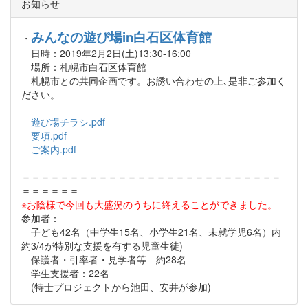
お知らせ
みんなの遊び場in白石区体育館
・
日時：2019年2月2日(土)13:30-16:00
場所：札幌市白石区体育館
札幌市との共同企画です。お誘い合わせの上､是非ご参加く
ださい。
遊び場チラシ.pdf
要項.pdf
ご案内.pdf
＝＝＝＝＝＝＝＝＝＝＝＝＝＝＝＝＝＝＝＝＝＝＝＝＝＝＝
＝＝＝＝＝＝
※お陰様で今回も大盛況のうちに終えることができました。
参加者：
子ども42名（中学生15名、小学生21名、未就学児6名）内
約3/4が特別な支援を有する児童生徒)
保護者・引率者・見学者等 約28名
学生支援者：22名
(特士プロジェクトから池田、安井が参加)