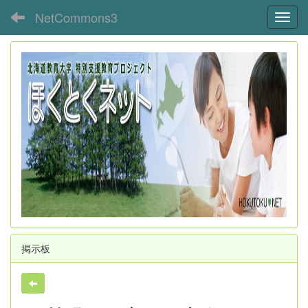
NetCommons3
Toggl
掲示板