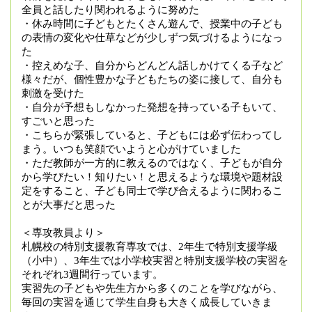
全員と話したり関われるように努めた
・休み時間に子どもとたくさん遊んで、授業中の子ども
の表情の変化や仕草などが少しずつ気づけるようになっ
た
・控えめな子、自分からどんどん話しかけてくる子など
様々だが、個性豊かな子どもたちの姿に接して、自分も
刺激を受けた
・自分が予想もしなかった発想を持っている子もいて、
すごいと思った
・こちらが緊張していると、子どもには必ず伝わってし
まう。いつも笑顔でいようと心がけていました
・ただ教師が一方的に教えるのではなく、子どもが自分
から学びたい！知りたい！と思えるような環境や題材設
定をすること、子ども同士で学び合えるように関わるこ
とが大事だと思った
＜専攻教員より＞
札幌校の特別支援教育専攻では、2年生で特別支援学級
（小中）、3年生では小学校実習と特別支援学校の実習を
それぞれ3週間行っています。
実習先の子どもや先生方から多くのことを学びながら、
毎回の実習を通じて学生自身も大きく成長していきま