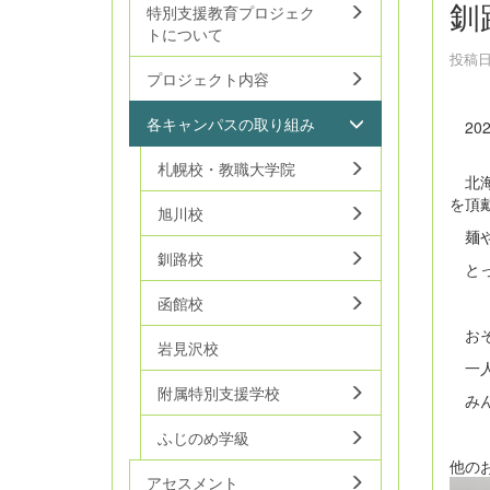
釧
特別支援教育プロジェク
トについて
投稿日時
プロジェクト内容
各キャンパスの取り組み
2022
札幌校・教職大学院
北海
を頂
旭川校
麺や
釧路校
とっ
函館校
おそ
岩見沢校
一人
附属特別支援学校
みん
ふじのめ学級
他の
アセスメント