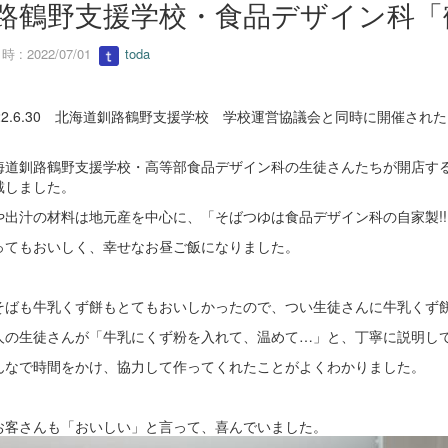
路鶴野支援学校・食品デザイン科「
 : 2022/07/01
toda
.6.30
北海道釧路鶴野支援学校 学校運営協議会と同時に開催された
道釧路鶴野支援学校・高等部食品デザイン科の生徒さんたちが開店する
戴しました。
出汁の材料は地元産を中心に、「そばつゆは食品デザイン科の自家製
!!
てもおいしく、幸せなお昼ご飯になりました。
ばも牛乳くず餅もとてもおいしかったので、つい生徒さんに牛乳くず
の生徒さんが「牛乳にくず粉を入れて、温めて
…
」と、丁寧に説明し
なで時間をかけ、協力して作ってくれたことがよくわかりました。
お客さんも「おいしい」と言って、喜んでいました
。