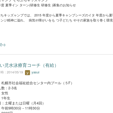
5年度 夏季イン ターン(研修生 研修生 )募集のお知らせ
ちキッズャンプでは、 2015 年度から夏季キャンプシーズのイタ 年度から
ンジ精神に溢れ、 病気や障がいをも つ子どたち やその家族を取り巻く環境
0
い児水泳療育コーチ（有給）
 : 2014/05/19
yasui
：札幌市社会福祉総合センター内プール（５F）
数：2-3名
：女性
：1年生
日：土曜または日曜（月4回）
午前9時30分－11時30分
2000円