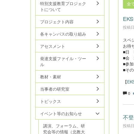
特別支援教育プロジェク
全
トについて
EK
プロジェクト内容
投稿日時
各キャンパスの取り組み
スペ
お待
アセスメント
■日 時
■会
発達支援ファイル・ツー
■参
ル
■その
教材・素材
【
EK
当事者の研究室
0
トピックス
イベント等のお知らせ
不登
投稿日時
講演、フォーラム、研
究会等の情報（北教大