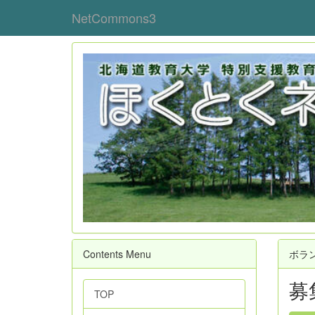
NetCommons3
Contents Menu
ボラ
募
TOP