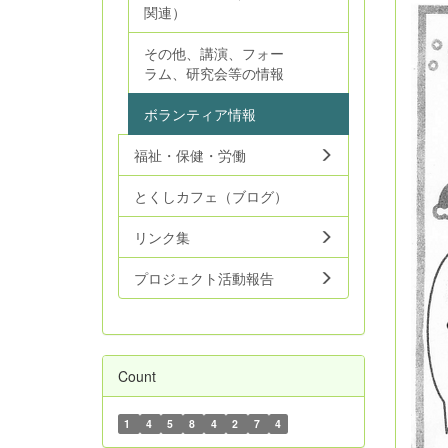
関連）
その他、講演、フォー
ラム、研究会等の情報
ボランティア情報
福祉・保健・労働
とくしカフェ（ブログ）
リンク集
プロジェクト活動報告
Count
1
4
5
8
4
2
7
4