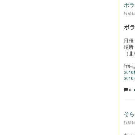
ボラ
投稿日時
ボラ
日程：
場所
（北
詳細
201
201
0
そら
投稿日時
キッ