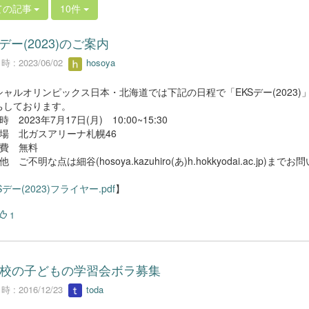
ての記事
10件
Sデー(2023)のご案内
 : 2023/06/02
hosoya
シャルオリンピックス日本・北海道では下記の日程で「EKSデー(2023
ちしております。
 2023年7月17日(月) 10:00~15:30
 場 北ガスアリーナ札幌46
加費 無料
他 ご不明な点は細谷(hosoya.kazuhiro(あ)h.hokkyodai.ac.jp)
Sデー(2023)フライヤー.pdf
】
1
校の子どもの学習会ボラ募集
 : 2016/12/23
toda