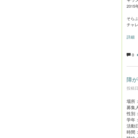
201
そらぷ
チャレ
詳細
0
障が
投稿日時
場所
募集人
性別
学年
活動
時間：
時給：