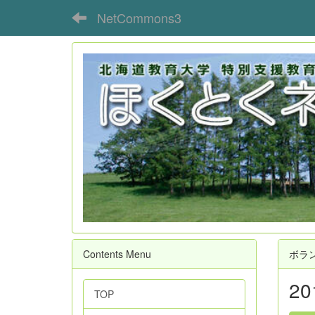
NetCommons3
Contents Menu
ボラ
2
TOP