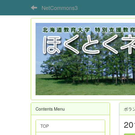
NetCommons3
Contents Menu
ボラ
2
TOP