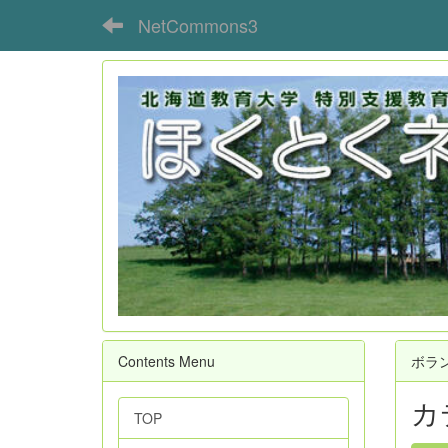
NetCommons3
Contents Menu
ボラ
カ
TOP