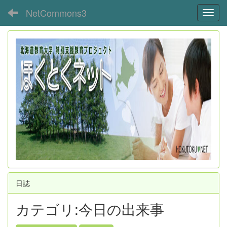
NetCommons3
Toggl
日誌
カテゴリ:今日の出来事