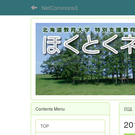
NetCommons3
Contents Menu
日誌
2
TOP