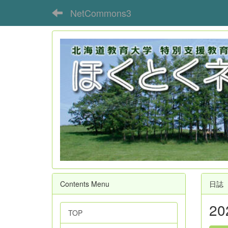
NetCommons3
Contents Menu
日誌
2
TOP