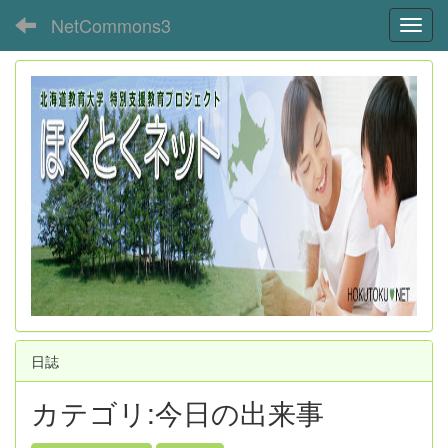
NetCommons3
Toggl
日誌
カテゴリ:今日の出来事