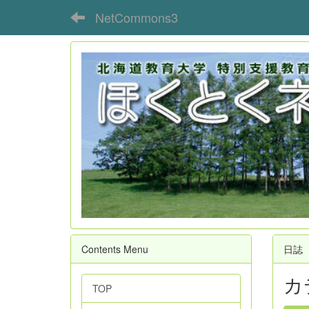
NetCommons3
Contents Menu
日誌
カ
TOP