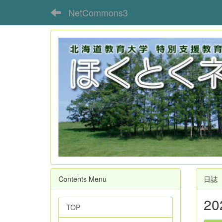
NetCommons3
Contents Menu
日誌
2
TOP