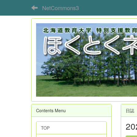
NetCommons3
Contents Menu
日誌
2
TOP