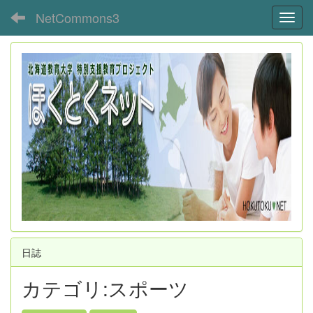
NetCommons3
Toggl
日誌
カテゴリ:スポーツ