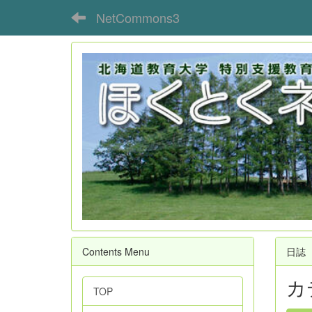
NetCommons3
Contents Menu
日誌
カ
TOP