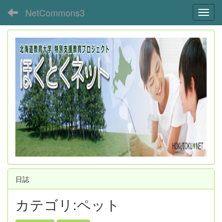
NetCommons3
Toggl
日誌
カテゴリ:ペット