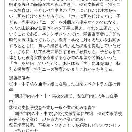
明する権利の保障が求められてきた。特別支援教育・特別ニ
ーズ教育は、子どもや当事者の「声」にどれだけ注意を払
い、耳を傾けてきただろうか。「声」に耳を傾けるとは、子
ども・当事者の「ニーズ」を外側から規定するのではなく、
本人の主観的な世界(View)を丁寧に捉え、それを主題として
いくことである。本シンポジウムでは、障害当事者に子ども
時代を振り返ってもらい、教育・学校に対する思いをお聞き
するとともに、自らの経験を踏まえた課題を提起していただ
く。さらに、現在学校に勤務する若手教員から、子どもを主
体とした教育実践を模索するなかでの希望や苦悩といった
「声」を発信していただく。あらゆる「声」に耳を傾け、特
別支援教育・特別ニーズ教育のいまとこれからを考える。
話題提供者
①小・中学校を通常学級に在籍した自閉スペクトラム症の青
年
(釧路市内の小・中・高校を経て、現在市内の大学に在学
中)
②特別支援学校を卒業し一般企業に勤める青年
(釧路市内の小・中では特別支援学級に在籍、特別支援学校
高等部を卒業後、現在市内の企業に勤務)
③元場面緘黙、不登校・ひきこもりを経験しピアカウンセラ
ーに取り組む方