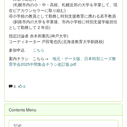
(札幌市内の小・中・高校、札幌近郊の大学を卒業して、現
在ピアカウンセラーに取り組む)
④小学校の教員として勤務し特別支援教育に携わる若手教員
(釧路市内の大学を卒業後、市内小学校に特別支援学級担任
として勤務して 2 年目)
指定討論者 赤木和重氏(神戸大学)
コーディネーター 戸田竜也氏(北海道教育大学釧路校)
参加申込
こちら
案内チラシ こちら→
地元・データ版、日本特別ニーズ教
育学会2025中間集会チラシ改訂版.pdf
0
0
Contents Menu
TOP