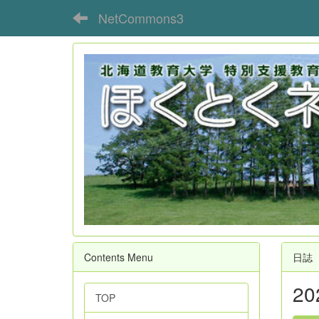
NetCommons3
Contents Menu
日誌
2
TOP