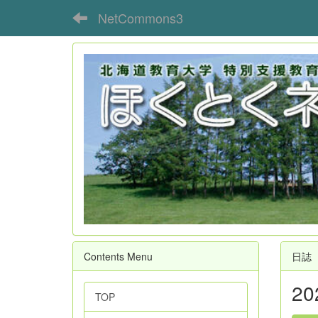
NetCommons3
Contents Menu
日誌
2
TOP