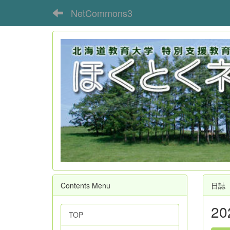
NetCommons3
Contents Menu
日誌
2
TOP