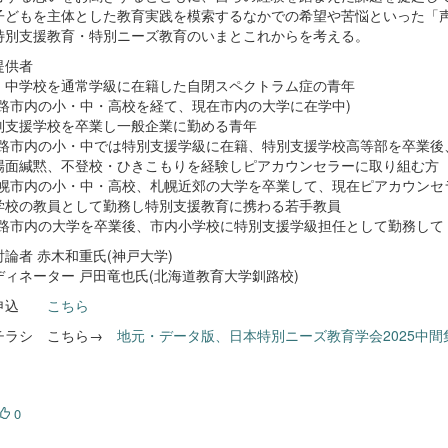
子どもを主体とした教育実践を模索するなかでの希望や苦悩といった「
特別支援教育・特別ニーズ教育のいまとこれからを考える。
提供者
・中学校を通常学級に在籍した自閉スペクトラム症の青年
路市内の小・中・高校を経て、現在市内の大学に在学中)
別支援学校を卒業し一般企業に勤める青年
路市内の小・中では特別支援学級に在籍、特別支援学校高等部を卒業後
場面緘黙、不登校・ひきこもりを経験しピアカウンセラーに取り組む方
幌市内の小・中・高校、札幌近郊の大学を卒業して、現在ピアカウンセ
学校の教員として勤務し特別支援教育に携わる若手教員
路市内の大学を卒業後、市内小学校に特別支援学級担任として勤務して 2
論者 赤木和重氏(神戸大学)
ディネーター 戸田竜也氏(北海道教育大学釧路校)
加申込
こちら
チラシ こちら→
地元・データ版、日本特別ニーズ教育学会2025中間集
0