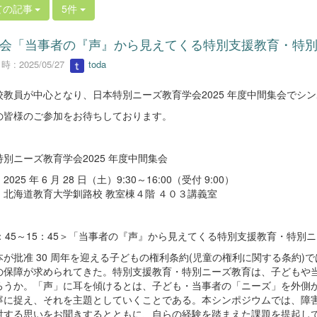
ての記事
5件
会「当事者の『声』から見えてくる特別支援教育・特
 : 2025/05/27
toda
校教員が中心となり、日本特別ニーズ教育学会2025 年度中間集会でシ
の皆様のご参加をお待ちしております。
別ニーズ教育学会2025 年度中間集会
025 年 6 月 28 日（土）9:30～16:00（受付 9:00）
：北海道教育大学釧路校 教室棟４階 ４０３講義室
3：45～15：45＞「当事者の『声』から見えてくる特別支援教育・特別
が批准 30 周年を迎える子どもの権利条約(児童の権利に関する条約)
の保障が求められてきた。特別支援教育・特別ニーズ教育は、子どもや
ろうか。「声」に耳を傾けるとは、子ども・当事者の「ニーズ」を外側から
寧に捉え、それを主題としていくことである。本シンポジウムでは、障
対する思いをお聞きするとともに、自らの経験を踏まえた課題を提起し