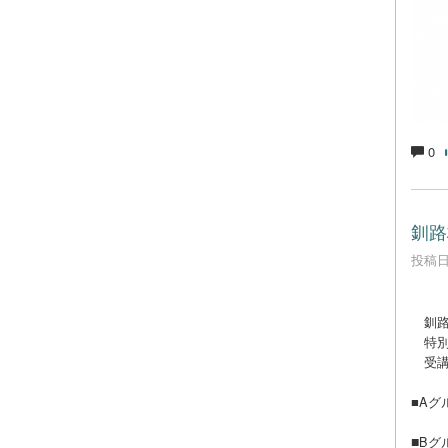
0
釧路
投稿日時
釧路
特別
受講
■Aグ
■
Bグ