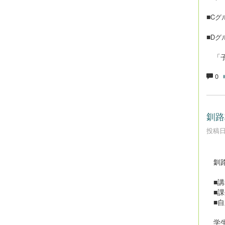
■
Cグ
■
Dグ
「子
0
釧路
投稿日時
釧路
■講
■課
■自
学生