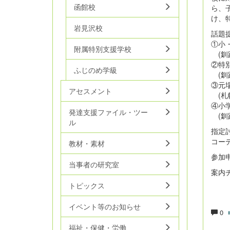
函館校
ら、
け、
岩見沢校
話題
①小
附属特別支援学校
(釧
②特
ふじのめ学級
(釧
③元
アセスメント
(札
④小
発達支援ファイル・ツー
(釧
ル
指定討
コー
教材・素材
参
当事者の研究室
案内
トピックス
イベント等のお知らせ
0
福祉・保健・労働