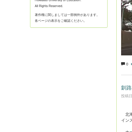
All Rights Reserved.
著作権に関しましては一部例外があります。
各ページの表示をご確認ください。
0
釧路
投稿日時
北海
イン
ホー