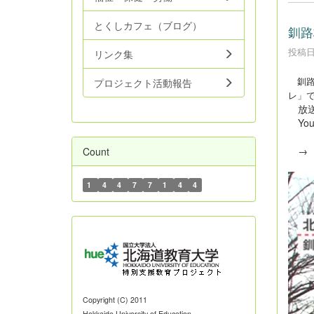
とくしカフェ（ブログ）
釧路
投稿日時
リンク集
釧路
プロジェクト活動報告
レ」
放送
Yo
Count
1
4
4
7
7
1
4
4
Copyright (C) 2011
Hokkaido University of Education.