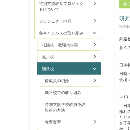
特別支援教育プロジェク
全
トについて
研究
プロジェクト内容
投稿日時
各キャンパスの取り組み
釧路
札幌校・教職大学院
多く
旭川校
日本特
釧路校
日時：2
会場
構成員の紹介
釧路校での取り組み
＜1
特別支援学校教員免許
日本
取得の方法
権利
ただ
教育実習
を丁
校に