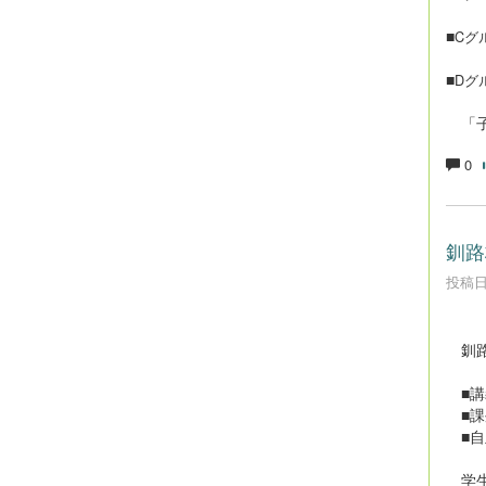
■
Cグ
■
Dグ
「子
0
釧路
投稿日時
釧路
■講
■課
■自
学生