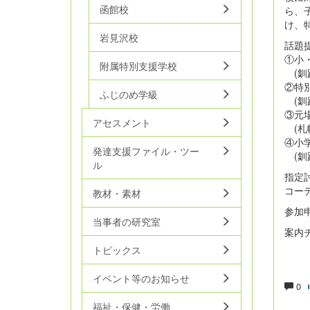
函館校
ら、
け、
岩見沢校
話題
①小
附属特別支援学校
(釧
②特
ふじのめ学級
(釧
③元
アセスメント
(札
④小
発達支援ファイル・ツー
(釧
ル
指定討
コー
教材・素材
参
当事者の研究室
案内
トピックス
イベント等のお知らせ
0
福祉・保健・労働