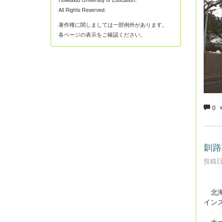
All Rights Reserved.
著作権に関しましては一部例外があります。
各ページの表示をご確認ください。
0
釧路
投稿日時
北海
イン
ホー