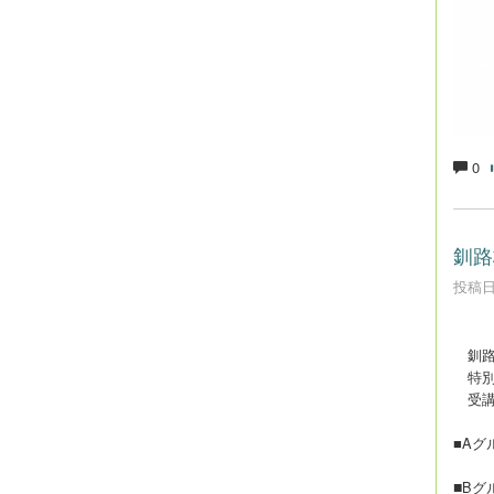
0
釧路
投稿日時
釧路
特別
受講
■Aグ
■
Bグ