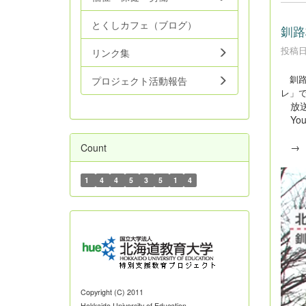
とくしカフェ（ブログ）
釧路
投稿日時
リンク集
釧路
プロジェクト活動報告
レ」
放送
Yo
Count
1
4
4
5
3
5
1
4
Copyright (C) 2011
Hokkaido University of Education.