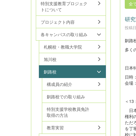
特別支援教育プロジェク
全
トについて
研究
プロジェクト内容
投稿日時
各キャンパスの取り組み
釧路
札幌校・教職大学院
多く
旭川校
日本特
釧路校
日時：2
会場
構成員の紹介
釧路校での取り組み
＜1
特別支援学校教員免許
日本
取得の方法
権利
ただ
教育実習
を丁
校に