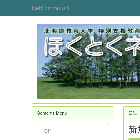
NetCommons3
Contents Menu
日誌
新
TOP