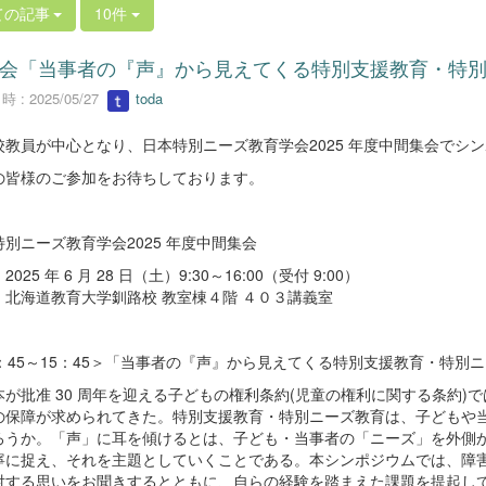
ての記事
10件
会「当事者の『声』から見えてくる特別支援教育・特
 : 2025/05/27
toda
校教員が中心となり、日本特別ニーズ教育学会2025 年度中間集会でシ
の皆様のご参加をお待ちしております。
別ニーズ教育学会2025 年度中間集会
025 年 6 月 28 日（土）9:30～16:00（受付 9:00）
：北海道教育大学釧路校 教室棟４階 ４０３講義室
3：45～15：45＞「当事者の『声』から見えてくる特別支援教育・特別
が批准 30 周年を迎える子どもの権利条約(児童の権利に関する条約)
の保障が求められてきた。特別支援教育・特別ニーズ教育は、子どもや
ろうか。「声」に耳を傾けるとは、子ども・当事者の「ニーズ」を外側から
寧に捉え、それを主題としていくことである。本シンポジウムでは、障
対する思いをお聞きするとともに、自らの経験を踏まえた課題を提起し