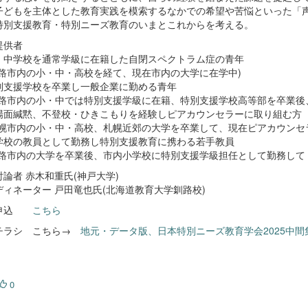
子どもを主体とした教育実践を模索するなかでの希望や苦悩といった「
特別支援教育・特別ニーズ教育のいまとこれからを考える。
提供者
・中学校を通常学級に在籍した自閉スペクトラム症の青年
路市内の小・中・高校を経て、現在市内の大学に在学中)
別支援学校を卒業し一般企業に勤める青年
路市内の小・中では特別支援学級に在籍、特別支援学校高等部を卒業後
場面緘黙、不登校・ひきこもりを経験しピアカウンセラーに取り組む方
幌市内の小・中・高校、札幌近郊の大学を卒業して、現在ピアカウンセ
学校の教員として勤務し特別支援教育に携わる若手教員
路市内の大学を卒業後、市内小学校に特別支援学級担任として勤務して 2
論者 赤木和重氏(神戸大学)
ディネーター 戸田竜也氏(北海道教育大学釧路校)
加申込
こちら
チラシ こちら→
地元・データ版、日本特別ニーズ教育学会2025中間集
0