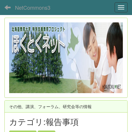
NetCommons3
Toggl
その他、講演、フォーラム、研究会等の情報
カテゴリ:報告事項