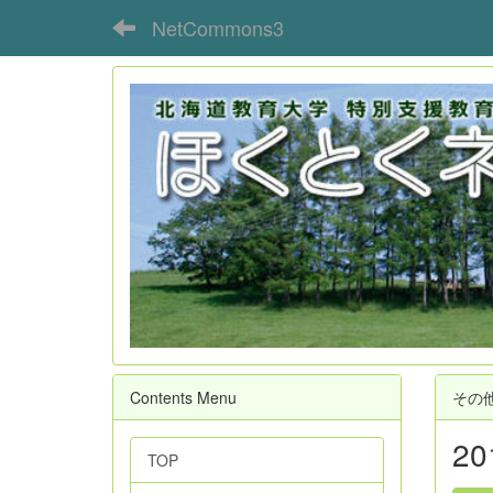
NetCommons3
Contents Menu
その
2
TOP