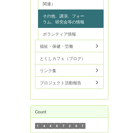
関連）
その他、講演、フォー
ラム、研究会等の情報
ボランティア情報
福祉・保健・労働
とくしカフェ（ブログ）
リンク集
プロジェクト活動報告
Count
1
4
4
6
7
2
6
7