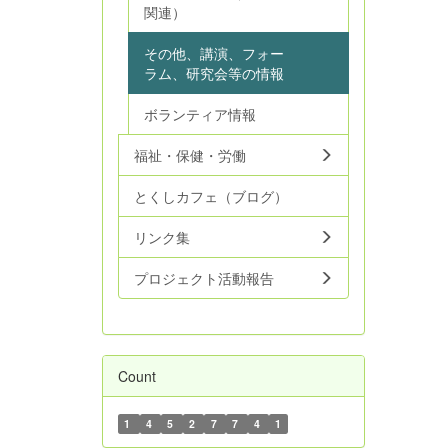
関連）
その他、講演、フォー
ラム、研究会等の情報
ボランティア情報
福祉・保健・労働
とくしカフェ（ブログ）
リンク集
プロジェクト活動報告
Count
1
4
5
2
7
7
4
1