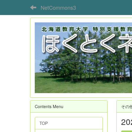
NetCommons3
Contents Menu
その
2
TOP