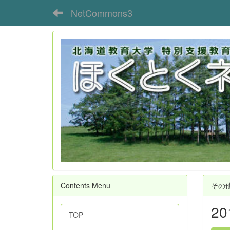
NetCommons3
Contents Menu
その
2
TOP