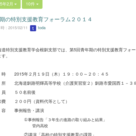
15年2月
10件
期の特別支援教育フォーラム２０１４
 : 2015/02/11
toda
道特別支援教育学会根釧支部では、第
5
回青年期の特別支援教育フォー
ます。
時 2015年２月１９日（木）１９：００～２０：４５
所 北海道釧路明輝高等学校（介護実習室２）釧路市愛国西１－３
員 ５０名前後
費 ２００円（資料代等として）
容 事例報告・講演
①
事例報告「３年生の進路の取り組みと結果」
管内高校
講演「高校の特別支援教育の課題」