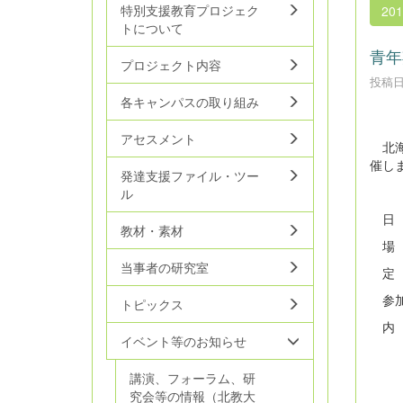
特別支援教育プロジェク
20
トについて
青年
プロジェクト内容
投稿日時
各キャンパスの取り組み
アセスメント
北海
催し
発達支援ファイル・ツー
ル
日 
教材・素材
場 
当事者の研究室
定 
参加
トピックス
内 
イベント等のお知らせ
講演、フォーラム、研
究会等の情報（北教大
②