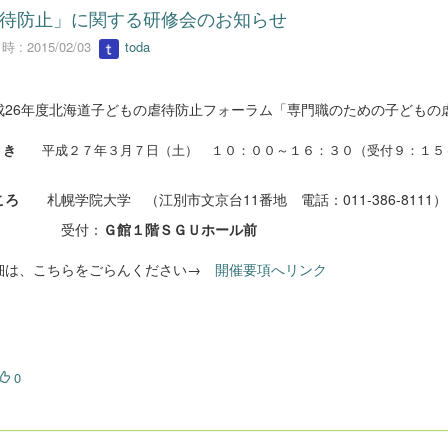
待防止」に関する研修会のお知らせ
 : 2015/02/03
toda
26年度北海道子どもの虐待防止フォーラム「専門職のための子どもの
平成２７年３月７日（土） １０：００～１６：３０（受付９：１５
 き
ろ
札幌学院大学 （江別市文京台11番地 電話：011-386-8111）
受付：
Ｇ館１階ＳＧＵホール前
は、こちらをごらんください→
開催要項へリンク
0