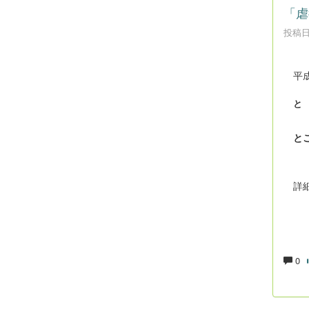
「虐
投稿日時
平成
と
とこ
詳細
0