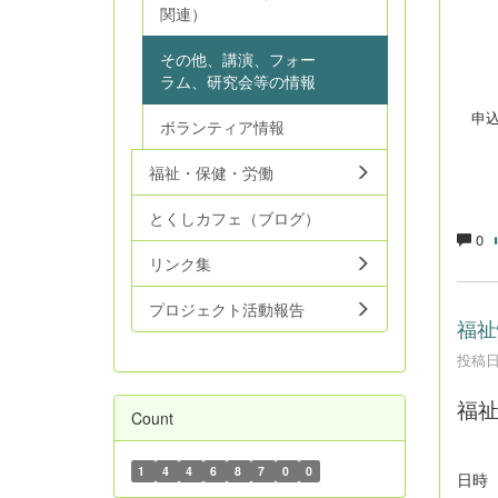
関連）
大
その他、講演、フォー
③
ラム、研究会等の情報
申込
ボランティア情報
福祉・保健・労働
とくしカフェ（ブログ）
0
リンク集
プロジェクト活動報告
福祉
投稿日時
福
Count
1
4
4
6
8
7
0
0
日時 