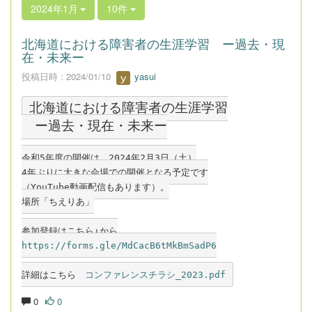
2024年1月
10件
北海道における障害者の生涯学習 ー過去・現
在・未来ー
投稿日時 : 2024/01/10
yasui
北海道における障害者の生涯学習
　ー過去・現在・未来ー
令和5年度の開催は、2024年2月3日（土）
4年ぶりに大きな会場での開催となる予定です
（YouTube動画配信もあります）。
場所「ちえりあ」
参加登録はこちら↓から
https://forms.gle/MdCacB6tMkBmSadP6
詳細はこちら　
コンファレンスチラシ_2023.pdf
0
0