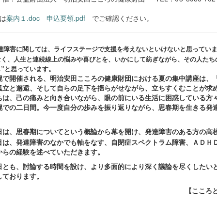
は
案内１.doc
申込要領.pdf
でご確認ください。
達障害に関しては、ライフステージで支援を考えないといけないと思ってい
なく、人生と連続線上の悩みや喜びとを、いかにして紡ぎながら、その人たち
”と思っています。
で開催される、明治安田こころの健康財団における夏の集中講座は、「
孤立と邂逅、そして自らの足下を揺らがせながら、立ちすくむことが求
ちは、己の痛みと向き合いながら、眼の前にいる生活に困惑している方
での二日間。今一度自分の歩みを振り返りながら、思春期を生きる発達
日は、思春期についてという概論から幕を開け、発達障害のある方の高
目は、発達障害のなかでも軸をなす、自閉症スペクトラム障害、ＡＤＨ
からの経験を述べていただきます。
とも、討論する時間を設け、より多面的により深く議論を尽くしたいと
しております。
【こころ