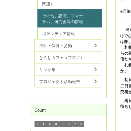
関連）
※詳細
その他、講演、フォー
ラム、研究会等の情報
発
ボランティア情報
けで
は難し
福祉・保健・労働
札幌
らの
とくしカフェ（ブログ）
僕た
札幌
リンク集
か。
初
プロジェクト活動報告
二日
究者
両日
待ち
Count
1
4
4
8
6
3
7
2