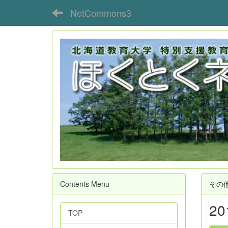
NetCommons3
Contents Menu
その
2
TOP