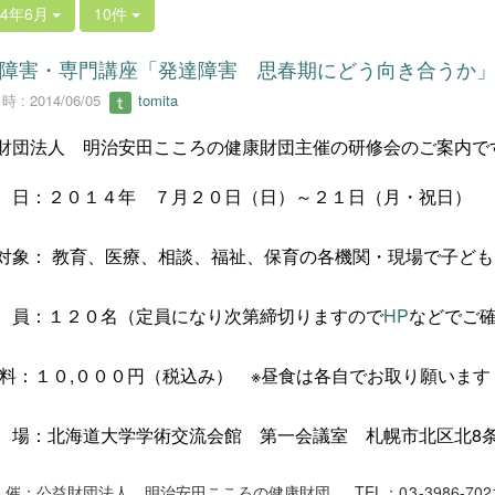
14年6月
10件
障害・専門講座「発達障害 思春期にどう向き合うか
 : 2014/06/05
tomita
財団法人 明治安田こころの健康財団主催の研修会のご案内で
日：２０１４年 ７月２０日（日）～２１日（月・祝日）
対象： 教育、医療、相談、福祉、保育の各機関・現場で子ど
員：１２０名
（定員になり次第締切りますので
HP
などでご
 料：１０
,
０００円
（税込み） ※昼食は各自でお取り願います
場：北海道大学学術交流会館 第一会議室 札幌市北区北
8
催：公益財団法人 明治安田こころの健康財団
TEL
：
03
-3986-702