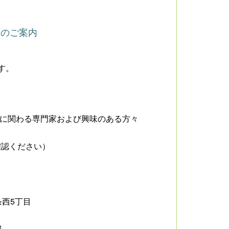
」のご案内
す。
もに関わる専門家および興味のある方々
確認ください）
条西
5
丁目
1