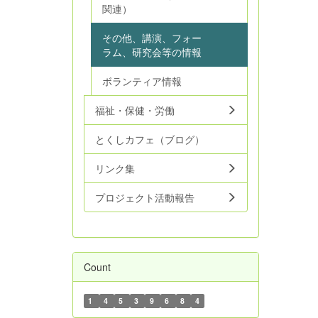
関連）
その他、講演、フォー
ラム、研究会等の情報
ボランティア情報
福祉・保健・労働
とくしカフェ（ブログ）
リンク集
プロジェクト活動報告
Count
1
4
5
3
9
6
8
4