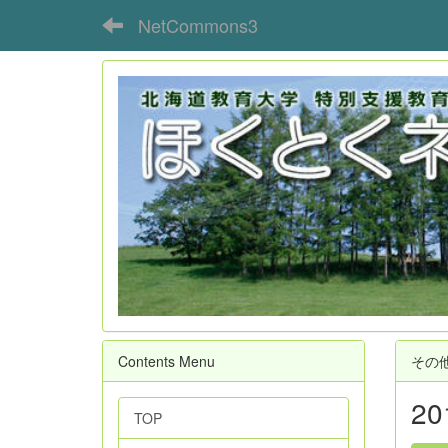
NetCommons3
Contents Menu
その
2
TOP