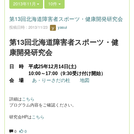
2013年11月
10件
第13回北海道障害者スポーツ・健康開発研究会
投稿日時 : 2013/11/23
yasui
第
13
回北海道障害者スポーツ・健
康開発研究会
日 時
平成
25
年
12
月14日
(
土
)
10:00
～
17:00（9:30受け付け開始）
あ・りーさだの杜
会 場
地図
詳細は
こちら
プログラム内容をご確認ください。
研究会HPは
こちら
0
0