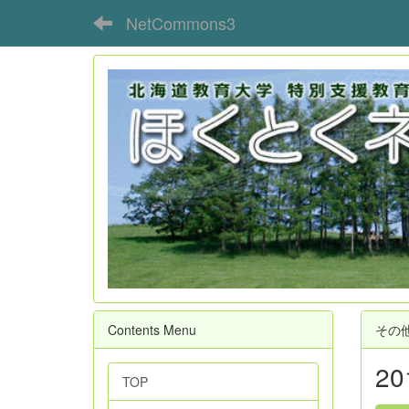
NetCommons3
Contents Menu
その
2
TOP