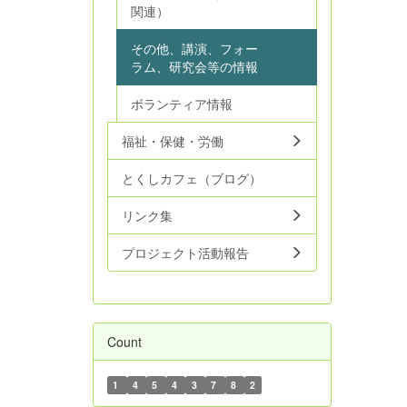
関連）
その他、講演、フォー
ラム、研究会等の情報
ボランティア情報
福祉・保健・労働
とくしカフェ（ブログ）
リンク集
プロジェクト活動報告
Count
1
4
5
4
3
7
8
2