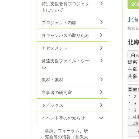
特別支援教育プロジェク
20
トについて
北海
プロジェクト内容
投稿日時
各キャンパスの取り組み
北
アセスメント
日時
発達支援ファイル・ツー
場所
ル
主催
共催
教材・素材
開催
当事者の研究室
１２
１３
トピックス
１３
　札
イベント等のお知らせ
　-
講演、フォーラム、研
究会等の情報（北教大