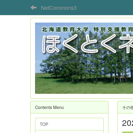
NetCommons3
Contents Menu
その
2
TOP