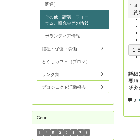
関連）
１４
その他、講演、フォー
ラム、研究会等の情報
ボランティア情報
福祉・保健・労働
１
とくしカフェ（ブログ）
詳細
リンク集
要
研究
プロジェクト活動報告
0
Count
1
4
5
2
3
8
7
8