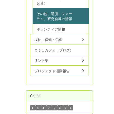
関連）
その他、講演、フォー
ラム、研究会等の情報
ボランティア情報
福祉・保健・労働
とくしカフェ（ブログ）
リンク集
プロジェクト活動報告
Count
1
4
4
7
6
3
0
8