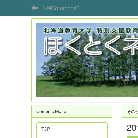
NetCommons3
Contents Menu
その
2
TOP