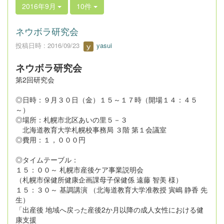
2016年9月
10件
ネウボラ研究会
投稿日時 : 2016/09/23
yasui
ネウボラ研究会
第2回研究会
◎日時：９月３０日（金）１５～１７時（開場１４：４５
～）
◎場所：札幌市北区あいの里５－３
北海道教育大学札幌校事務局 ３階 第１会議室
◎費用：１，０００円
◎タイムテーブル：
１５：００～ 札幌市産後ケア事業説明会
（札幌市保健所健康企画課母子保健係 遠藤 智美 様）
１５：３０～ 基調講演 （北海道教育大学准教授 寅嶋 静香 先
生）
「出産後 地域へ戻った産後2か月以降の成人女性における健
康支援