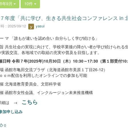
25年9月
10件
７年度「共に学び、生きる共生社会コンファレンス in 
 : 2025/09/12
yasui
 ー マ 「誰もが違いを認め合い 自分らしく学び続ける」
趣 旨 共生社会の実現に向けて、学校卒業後の障がい者が学び続けられる
や実践交流、各地域での取組の充実や普及を目指します。
催日時 令和７年(2025年)10月30日（木）10:30～17:30（第１部受付10
 場 函館市亀田交流プラザ（北海道函館市美原１丁目26-12）
ｏｏｍ配信を利用したオンラインでの参加も可能
 催 北海道教育委員会、文部科学省
共 催 函館市女性会議、インクルージョン未来推進機構
こちら
細は →
参加申し込み
0