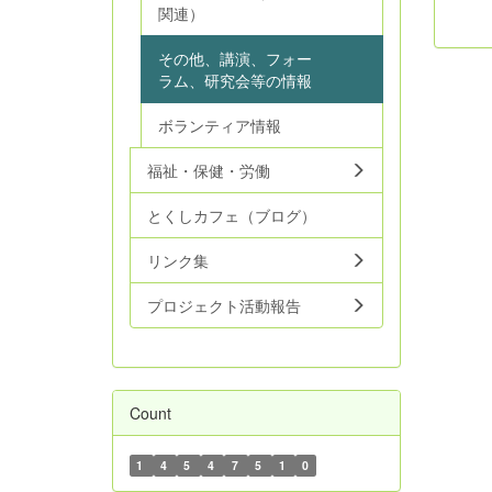
関連）
その他、講演、フォー
ラム、研究会等の情報
ボランティア情報
福祉・保健・労働
とくしカフェ（ブログ）
リンク集
プロジェクト活動報告
Count
1
4
5
4
7
5
1
0