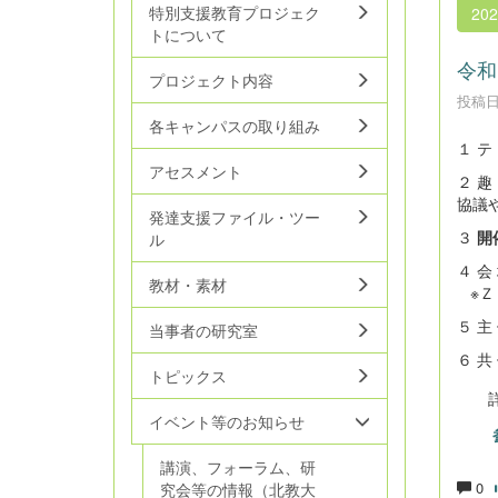
特別支援教育プロジェク
20
トについて
令和
プロジェクト内容
投稿日時
各キャンパスの取り組み
１ テ
アセスメント
２ 
協議
発達支援ファイル・ツー
３
開
ル
４ 会
教材・素材
※Ｚ
５ 主
当事者の研究室
６ 
トピックス
詳
イベント等のお知らせ
講演、フォーラム、研
0
究会等の情報（北教大