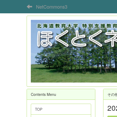
NetCommons3
Contents Menu
その
2
TOP