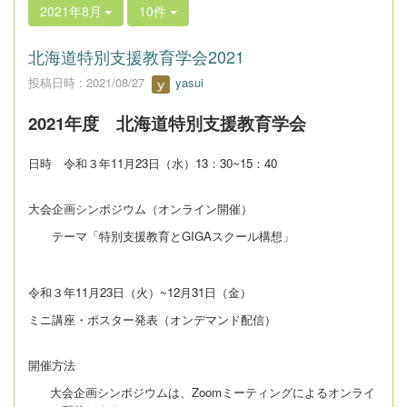
2021年8月
10件
北海道特別支援教育学会2021
投稿日時 : 2021/08/27
yasui
2021年度 北海道特別支援教育学会
日時 令和３年
11
月
23
日（水）
13
：
30~15
：
40
大会企画シンポジウム（オンライン開催）
テーマ「特別支援教育と
GIGA
スクール構想」
令和３年
11
月
23
日（火）
~12
月
31
日（金）
ミニ講座・ポスター発表（オンデマンド配信）
開催方法
大会企画シンポジウムは、
Zoom
ミーティングによるオンライ