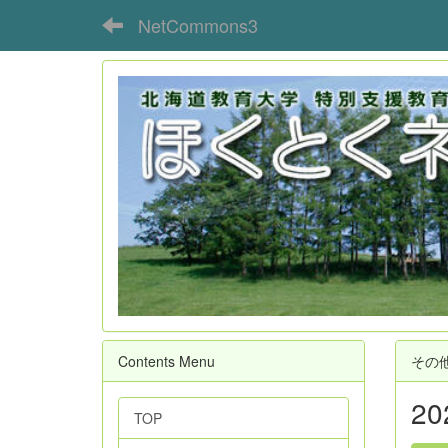
NetCommons3
Contents Menu
その
2
TOP