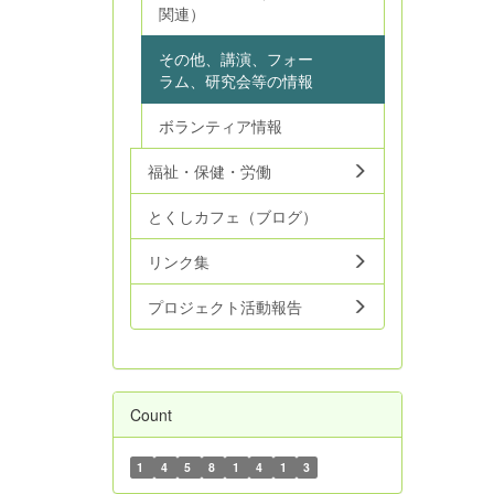
関連）
その他、講演、フォー
ラム、研究会等の情報
ボランティア情報
福祉・保健・労働
とくしカフェ（ブログ）
リンク集
プロジェクト活動報告
Count
1
4
5
8
1
4
1
3