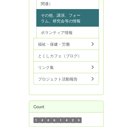
関連）
その他、講演、フォー
ラム、研究会等の情報
ボランティア情報
福祉・保健・労働
とくしカフェ（ブログ）
リンク集
プロジェクト活動報告
Count
1
4
4
6
1
4
2
5