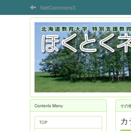
NetCommons3
Contents Menu
その
カ
TOP